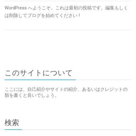
e
WordPress へようこそ。これは最初の投稿です。編集もしく
l
は削除してブログを始めてください !
l
o
w
o
r
l
d
!
このサイトについて
へ
の
ここには、自己紹介やサイトの紹介、あるいはクレジットの
類を書くと良いでしょう。
検索