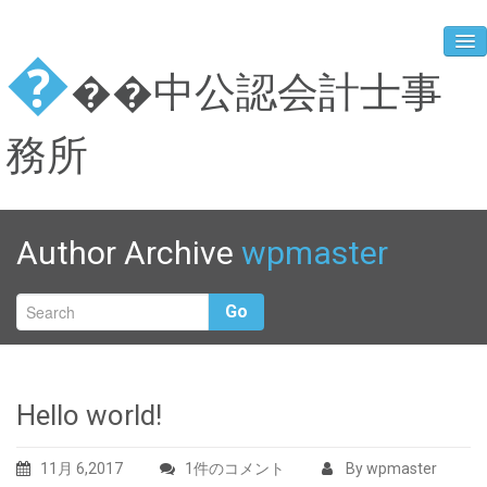
�
��中公認会計士事
務所
Home
Author Archive
wpmaster
Go
Hello world!
11月 6,2017
H
1件のコメント
By wpmaster